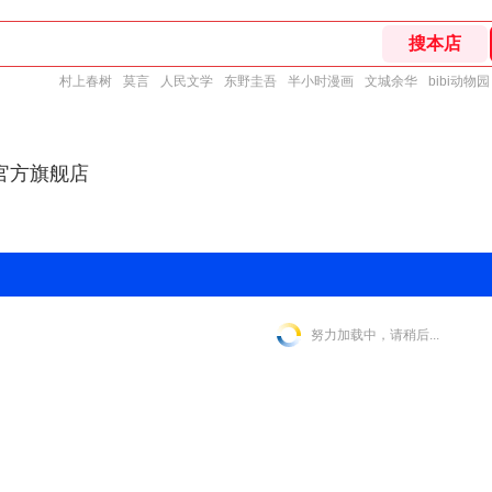
村上春树
莫言
人民文学
东野圭吾
半小时漫画
文城余华
bibi动物园
官方旗舰店
努力加载中，请稍后...