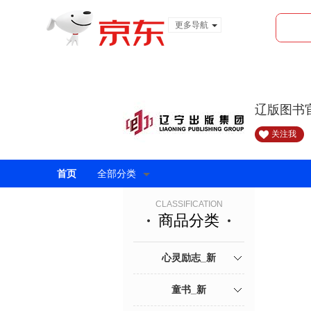
更多导航
服装城
食品
金融
辽版图书
关注我
首页
全部分类
CLASSIFICATION
商品分类
心灵励志_新
童书_新