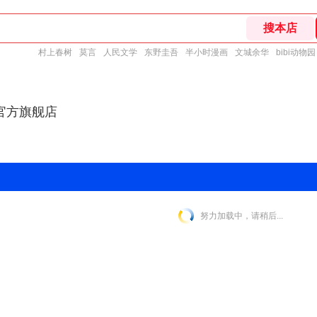
村上春树
莫言
人民文学
东野圭吾
半小时漫画
文城余华
bibi动物园
官方旗舰店
努力加载中，请稍后...