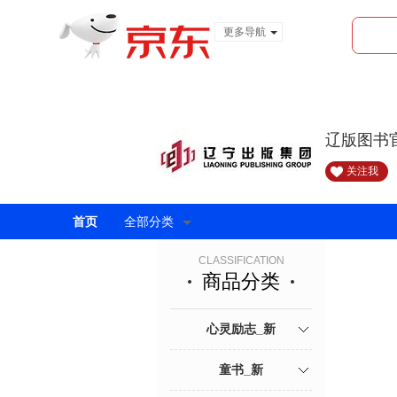
更多导航
服装城
食品
金融
辽版图书
关注我
首页
全部分类
CLASSIFICATION
商品分类
心灵励志_新
童书_新